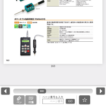
163
ページ番号を入力
GO
ペン
付箋