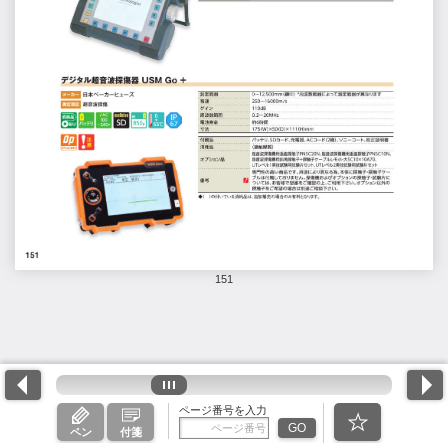
151
ページ番号を入力
GO
ペン
付箋