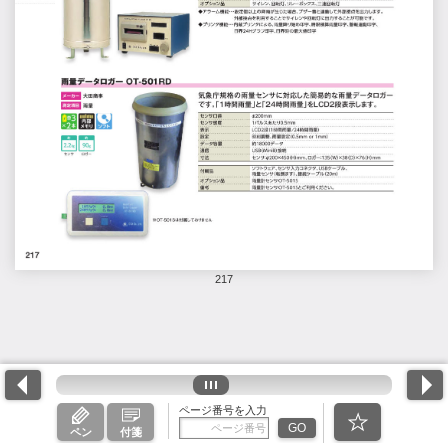
217
ページ番号を入力
GO
ペン
付箋